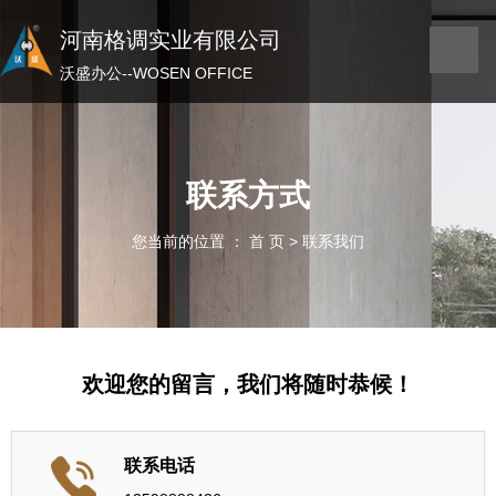
河南格调实业有限公司
河南格调实业有限公司
沃盛办公——WOSEN OFFICE
沃盛办公--WOSEN OFFICE
联系方式
您当前的位置 ： 首 页
>
联系我们
欢迎您的留言，我们将随时恭候！
联系电话