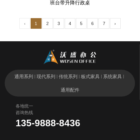
班台带升降行政桌
‹
1
2
3
4
5
6
7
›
通用系列
现代系列
传统系列
板式家具
系统家具
|
|
|
|
|
通用配件
各地统一
咨询热线
135-9888-8436