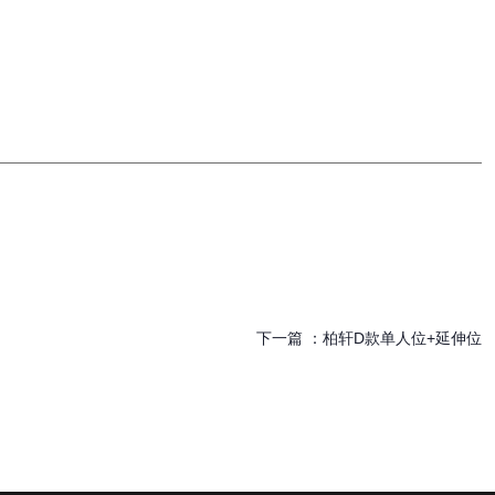
下一篇 ：
柏轩D款单人位+延伸位